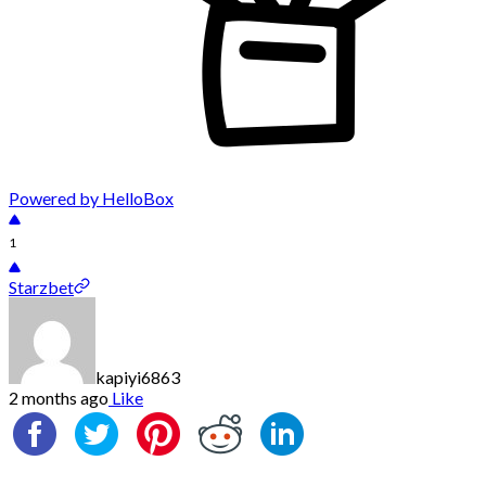
Powered by HelloBox
1
Starzbet
kapiyi6863
2 months ago
Like